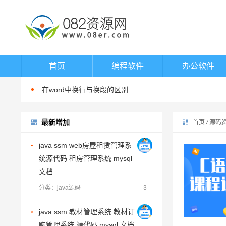
word填表时如何避免表项向后移动
如何在word中指定位置输入文字
如何在word中进行英文大小写切换
首页
编程软件
办公软件
如何在word中渐进式调整字体大小
在word中换行与换段的区别
word填表时如何避免表项向后移动
最新增加
如何在word中指定位置输入文字
首页
/
源码
如何在word中进行英文大小写切换
java ssm web房屋租赁管理系
如何在word中渐进式调整字体大小
统源代码 租房管理系统 mysql
在word中换行与换段的区别
文档
word填表时如何避免表项向后移动
分类：java源码
3
java ssm 教材管理系统 教材订
购管理系统 源代码 mysql 文档