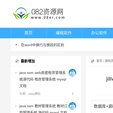
word填表时如何避免表项向后移动
如何在word中指定位置输入文字
如何在word中进行英文大小写切换
首页
编程软件
办公软件
如何在word中渐进式调整字体大小
在word中换行与换段的区别
word填表时如何避免表项向后移动
最新增加
如何在word中指定位置输入文字
首页
/
源码
如何在word中进行英文大小写切换
java ssm web房屋租赁管理系
j
如何在word中渐进式调整字体大小
统源代码 租房管理系统 mysql
在word中换行与换段的区别
文档
word填表时如何避免表项向后移动
分类：java源码
3
java ssm 教材管理系统 教材订
数据库+源
购管理系统 源代码 mysql 文档