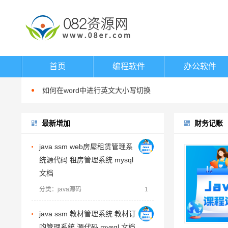
word填表时如何避免表项向后移动
如何在word中指定位置输入文字
首页
编程软件
办公软件
如何在word中进行英文大小写切换
如何在word中渐进式调整字体大小
在word中换行与换段的区别
最新增加
财务记账
word填表时如何避免表项向后移动
如何在word中指定位置输入文字
java ssm web房屋租赁管理系
如何在word中进行英文大小写切换
统源代码 租房管理系统 mysql
如何在word中渐进式调整字体大小
文档
在word中换行与换段的区别
分类：java源码
1
word填表时如何避免表项向后移动
java ssm 教材管理系统 教材订
购管理系统 源代码 mysql 文档