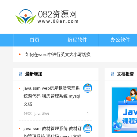
word填表时如何避免表项向后移动
首页
编程软件
办公软件
如何在word中指定位置输入文字
如何在word中进行英文大小写切换
如何在word中渐进式调整字体大小
最新增加
在word中换行与换段的区别
文档报告
word填表时如何避免表项向后移动
java ssm web房屋租赁管理系
如何在word中指定位置输入文字
统源代码 租房管理系统 mysql
如何在word中进行英文大小写切换
文档
如何在word中渐进式调整字体大小
分类：java源码
1
在word中换行与换段的区别
java ssm 教材管理系统 教材订
word填表时如何避免表项向后移动
购管理系统 源代码 mysql 文档