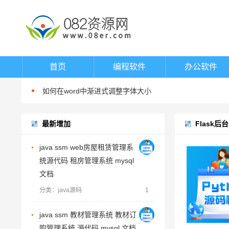
word填表时如何避免表项向后移动
如何在word中指定位置输入文字
首页
编程软件
办公软件
如何在word中进行英文大小写切换
如何在word中渐进式调整字体大小
在word中换行与换段的区别
最新增加
word填表时如何避免表项向后移动
Flask后
如何在word中指定位置输入文字
java ssm web房屋租赁管理系
如何在word中进行英文大小写切换
统源代码 租房管理系统 mysql
如何在word中渐进式调整字体大小
文档
在word中换行与换段的区别
分类：java源码
1
word填表时如何避免表项向后移动
java ssm 教材管理系统 教材订
购管理系统 源代码 mysql 文档