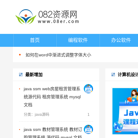
word填表时如何避免表项向后移动
如何在word中指定位置输入文字
首页
编程软件
办公软件
如何在word中进行英文大小写切换
如何在word中渐进式调整字体大小
在word中换行与换段的区别
最新增加
word填表时如何避免表项向后移动
计算机设
如何在word中指定位置输入文字
java ssm web房屋租赁管理系
如何在word中进行英文大小写切换
统源代码 租房管理系统 mysql
如何在word中渐进式调整字体大小
文档
在word中换行与换段的区别
分类：java源码
1
word填表时如何避免表项向后移动
java ssm 教材管理系统 教材订
购管理系统 源代码 mysql 文档