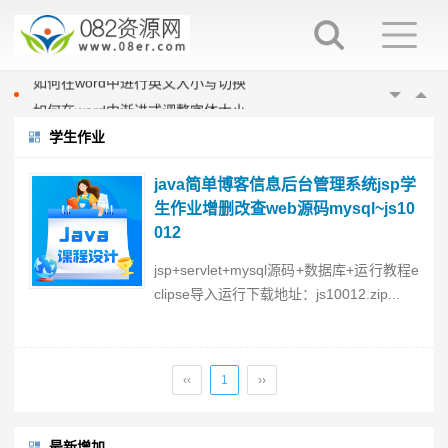
word填表时如何避免表项向后移动
如何在word中指定位置输入文字
如何在word中进行英文大小写切换
如何在word中渐进式调整字体大小
在word中换行与换段的区别
学生作业
word填表时如何避免表项向后移动
如何在word中指定位置输入文字
java简单博客信息后台管理系统jsp学
生作业增删改查web源码mysql~js10
如何在word中进行英文大小写切换
012
如何在word中渐进式调整字体大小
在word中换行与换段的区别
jsp+servlet+mysql源码+数据库+运行教程e
clipse导入运行下载地址：js10012.zip...
word填表时如何避免表项向后移动
‹‹
1
››
最新增加